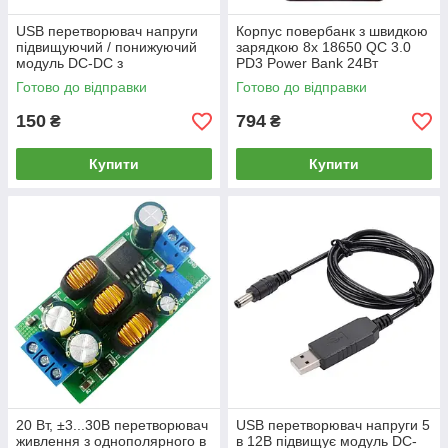
USB перетворювач напруги
Корпус повербанк з швидкою
підвищуючий / понижуючий
зарядкою 8x 18650 QC 3.0
модуль DC-DC з
PD3 Power Bank 24Вт
вольтметром, вхід 3.5-12В,
30000mAh USB Type-C
Готово до відправки
Готово до відправки
вихід 1.2-24В
Lightning IP5328
150
794
₴
₴
Купити
Купити
20 Вт, ±3...30В перетворювач
USB перетворювач напруги 5
живлення з однополярного в
в 12В підвищує модуль DC-