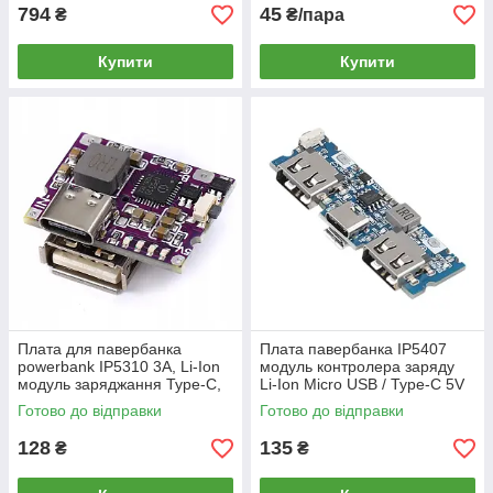
794
45
₴
₴/пара
Купити
Купити
Плата для павербанка
Плата павербанка IP5407
powerbank IP5310 3А, Li-Ion
модуль контролера заряду
модуль заряджання Type-C,
Li-Ion Micro USB / Type-C 5V
підвищуючий стабілізатор
2.4A, DC-DC підвищуючий
Готово до відправки
Готово до відправки
напруги
перетворювач
128
135
₴
₴