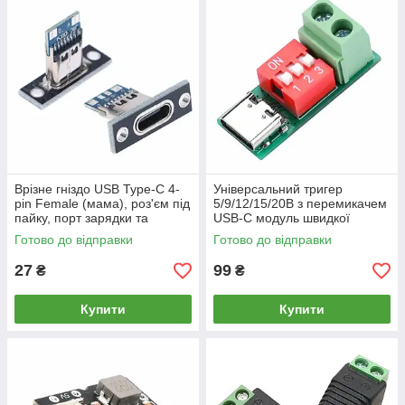
Врізне гніздо USB Type-C 4-
Універсальний тригер
pin Female (мама), роз'єм під
5/9/12/15/20В з перемикачем
пайку, порт зарядки та
USB-C модуль швидкої
живлення, коннектор
зарядки PD 2.0/3.0, QC, AFC
Готово до відправки
Готово до відправки
27
99
₴
₴
Купити
Купити