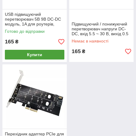
USB підвищуючий
перетворювач 5В 9В DC-DC
модуль, 1A для роутерів,
Підвищуючий / понижуючий
модемів та Arduino
перетворювач напруги DC-
Готово до відправки
DC, вхід 5.5 ~ 30 В, вихід 0.5
~ 30 В (XY-SJV-4)
165
Немає в наявності
₴
165
₴
Купити
Перехідник адаптер PCIe для