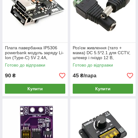
Плата павербанка IP5306
Роз'єм живлення (тато +
powerbank модуль заряду Li-
мама) DC 5.5*2.1 для CCTV,
Ion (Type-C) 5V 2.4A,
штекер і гніздо 12 В,
підвищуючий DC-DC
перехідник-адаптер для
Готово до відправки
Готово до відправки
перетворювач 4.2В
відеоспостереження
90
45
₴
₴/пара
Купити
Купити