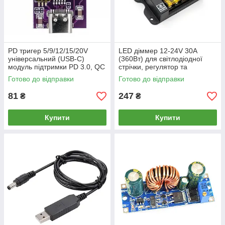
PD тригер 5/9/12/15/20V
LED діммер 12-24V 30А
універсальний (USB-C)
(360Вт) для світлодіодної
модуль підтримки PD 3.0, QC
стрічки, регулятор та
3.0 та AFC з перемикачем
контролер з ручним
Готово до відправки
Готово до відправки
керуванням
81
247
₴
₴
Купити
Купити