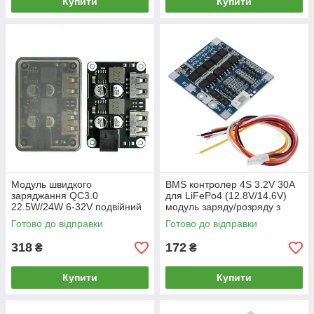
Купити
Купити
Модуль швидкого
BMS контролер 4S 3.2V 30A
заряджання QC3.0
для LiFePo4 (12.8V/14.6V)
22.5W/24W 6-32V подвійний
модуль заряду/розряду з
USB понижуючий
балансуванням, літій залізо-
Готово до відправки
Готово до відправки
перетворювач у корпусі
фосфатна бмс
318
172
₴
₴
Купити
Купити