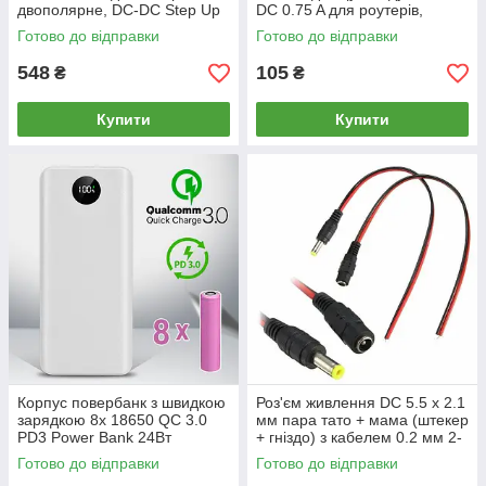
двополярне, DC-DC Step Up
DC 0.75 A для роутерів,
конвертер, модуль, плата
модемів, камер, Arduino
Готово до відправки
Готово до відправки
548
105
₴
₴
Купити
Купити
Корпус повербанк з швидкою
Роз'єм живлення DC 5.5 x 2.1
зарядкою 8x 18650 QC 3.0
мм пара тато + мама (штекер
PD3 Power Bank 24Вт
+ гніздо) з кабелем 0.2 мм 2-
30000mAh USB Type-C
pin коннектор
Готово до відправки
Готово до відправки
Lightning IP5328