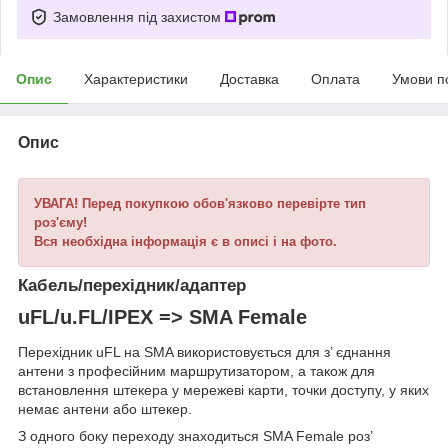
Замовлення під захистом
Опис
Характеристики
Доставка
Оплата
Умови п
Опис
УВАГА! Перед покупкою обов'язково перевірте тип
роз'єму!
Вся необхідна інформація є в описі і на фото.
Кабель/перехідник/адаптер
uFL/u.FL/IPEX => SMA Female
Перехідник uFL на SMA використовується для з’ єднання
антени з професійним маршрутизатором, а також для
встановлення штекера у мережеві карти, точки доступу, у яких
немає антени або штекер.
З одного боку переходу знаходиться SMA Female роз’