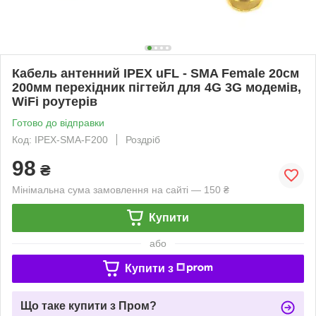
Кабель антенний IPEX uFL - SMA Female 20см
200мм перехідник пігтейл для 4G 3G модемів,
WiFi роутерів
Готово до відправки
Код: IPEX-SMA-F200
Роздріб
98
₴
Мінімальна сума замовлення на сайті — 150 ₴
Купити
або
Купити з
Що таке купити з Пром?