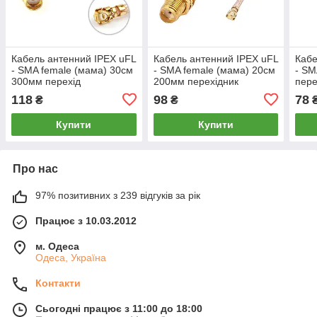
Кабель антенний IPEX uFL
Кабель антенний IPEX uFL
Кабе
- SMA female (мама) 30см
- SMA female (мама) 20см
- SM
300мм перехід
200мм перехідник
пере
подовжувач для 4G 3G
подовжувач для 4G 3G
пігт
118
98
78
₴
₴
модемів, WiFi роуторів
модемів, WiFi роуторів
моде
Купити
Купити
Про нас
97% позитивних з 239 відгуків за рік
Працює з 10.03.2012
м. Одеса
Одеса, Україна
Контакти
Сьогодні працює з 11:00 до 18:00