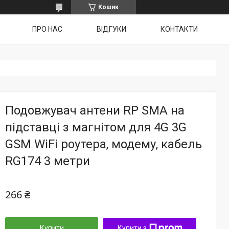
Кошик
ПРО НАС
ВІДГУКИ
КОНТАКТИ
Подовжувач антени RP SMA на
підставці з магнітом для 4G 3G
GSM WiFi роутера, модему, кабель
RG174 3 метри
266 ₴
Купити
Купити з