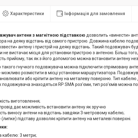
Характеристики
Інформація для замовлення
вжувач антени з магнітною підставкою
дозволить «винести» ан
ра на деяку відстань від самого пристрою. Довжина кабелю подо
вести» антену і пристрій на деяку відстань. Такий подовжувач буд
ли не вистачає місця для установки пристрою з антеною. Більш то
сть прийому, так як з його допомогою можна встановити антену не
 такого гнучкого подовжувача можна підключити спрямовану антену
е можливо розмістити в місці установки маршрутизатора. Подовжув
ановлювати або кріпити антену на металеву поверхню. Тип кабелю
ях подовжувача знаходяться RP SMA роз'єми, тип роз'ємів можна п
:
кість виготовлення;
провід дає можливість встановити антену як зручно
ть виносу антени на відстань завдяки 3-метровому кабелю;
 (липке) підставу дозволяє кріпити антену на металеві поверхні.
ики:
 кабелю: 3 метри;