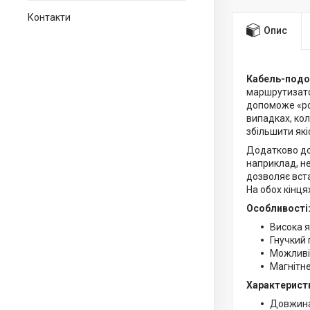
Контакти
Опис
Кабель-подо
маршрутизато
допоможе «роз
випадках, ко
збільшити які
Додатково до
наприклад, н
дозволяє вст
На обох кінц
Особливості
Висока я
Гнучкий 
Можливіс
Магнітне
Характерист
Довжина