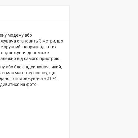
тену модему або
вжувача становить 3 метри, що
е зручний, наприклад, в тих
го, подовжувач допоможе
залежно від самого пристрою.
 або блок підсилювач , який,
ач має магнітну основу, що
 даного подовжувача RG174.
одивитися на фото.