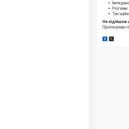
Імпеданс
Роз'єми:
Тип кабе
Не підійшов 
Пропонуємо 