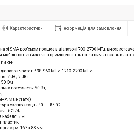
Характеристики
Інформація для замовлення
а зі SMA роз'ємом працює в діапазоні 700-2700 МГц, використовує
 мобільного зв'язку як в приміщенні, так і поза ним, а також в авто
ТИКИ:
діапазон частот: 698-960 MHz, 1710-2700 MHz;
я: 7 dBi, 9 dBi;
 50 Ом;
ьна потужність: 50 Вт;
5;
 SMA Male (тато);
ра експлуатації - 30... + 85 °С;
ля: RG174;
кабеля: 3 м;
: пластик;
і розміри: 167 x 83 мм.