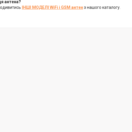
ця антена?
подивитись
ІНШІ МОДЕЛІ WiFi і GSM антен
з нашого каталогу.