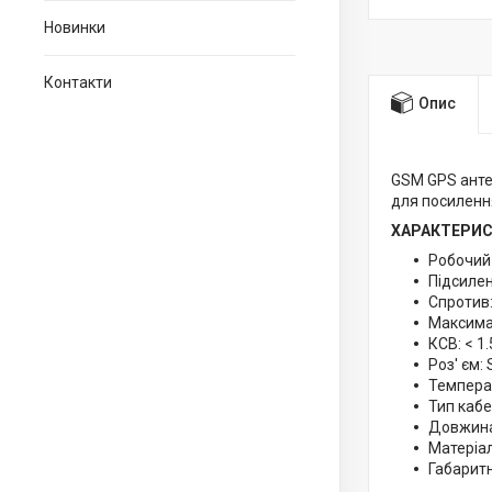
Новинки
Контакти
Опис
GSM GPS антен
для посилення
ХАРАКТЕРИС
Робочий 
Підсиленн
Спротив:
Максимал
КСВ: < 1.
Роз' єм:
Температу
Тип кабе
Довжина 
Матеріал
Габаритн