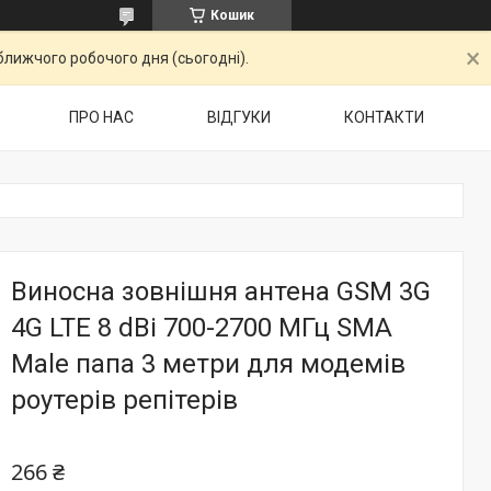
Кошик
ближчого робочого дня (сьогодні).
ПРО НАС
ВІДГУКИ
КОНТАКТИ
Виносна зовнішня антена GSM 3G
4G LTE 8 dBi 700-2700 МГц SMA
Male папа 3 метри для модемів
роутерів репітерів
266 ₴