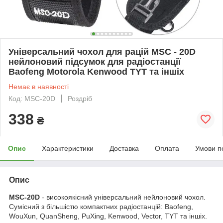
Універсальний чохол для рацій MSC - 20D
нейлоновий підсумок для радіостанції
Baofeng Motorola Kenwood TYT та іншіх
Немає в наявності
Код: MSC-20D
Роздріб
338
₴
Опис
Характеристики
Доставка
Оплата
Умови п
Опис
MSC-20D
- високоякісний універсальний нейлоновий чохол.
Сумісний з більшістю компактних радіостанцій: Baofeng,
WouXun, QuanSheng, PuXing, Kenwood, Vector, TYT та іншіх.