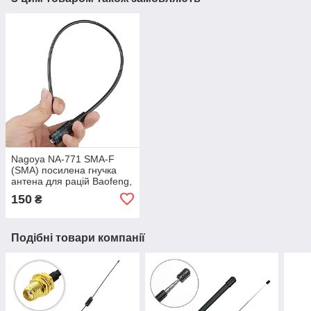
Nagoya NA-771 SMA-F
(SMA) посилена гнучка
антена для рацій Baofeng,
Kenwood та іншіх
150
₴
144/430MHz 39 см
Подібні товари компанії