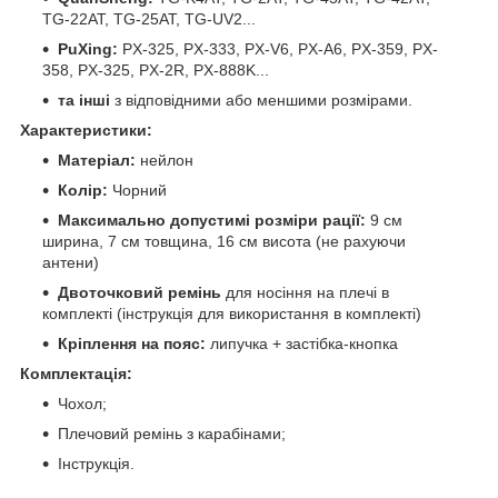
TG-22AT, TG-25AT, TG-UV2...
PuXing:
PX-325, PX-333, PX-V6, PX-A6, PX-359, PX-
358, PX-325, PX-2R, PX-888K...
та інші
з відповідними або меншими розмірами.
Характеристики:
Матеріал:
нейлон
Колір:
Чорний
Максимально допустимі розміри рації:
9 см
ширина, 7 см товщина, 16 см висота (не рахуючи
антени)
Двоточковий ремінь
для носіння на плечі в
комплекті (інструкція для використання в комплекті)
Кріплення на пояс:
липучка + застібка-кнопка
Комплектація:
Чохол;
Плечовий ремінь з карабінами;
Інструкція.