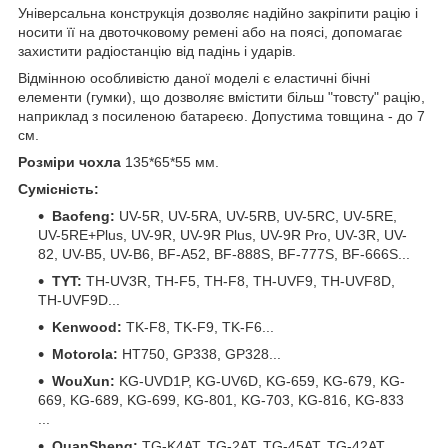
Універсальна конструкція дозволяє надійно закріпити рацію і
носити її на двоточковому ремені або на поясі, допомагає
захистити радіостанцію від падінь і ударів.
Відмінною особливістю даної моделі є еластичні бічні
елементи (гумки), що дозволяє вмістити більш "товсту" рацію,
наприклад з посиленою батареєю. Допустима товщина - до 7
см.
Розміри чохла
135*65*55 мм.
Сумісність:
Baofeng:
UV-5R, UV-5RA, UV-5RB, UV-5RC, UV-5RE,
UV-5RE+Plus, UV-9R, UV-9R Plus, UV-9R Pro, UV-3R, UV-
82, UV-B5, UV-B6, BF-A52, BF-888S, BF-777S, BF-666S...
TYT:
TH-UV3R, TH-F5, TH-F8, TH-UVF9, TH-UVF8D,
TH-UVF9D...
Kenwood:
TK-F8, TK-F9, TK-F6...
Motorola:
HT750, GP338, GP328...
WouXun:
KG-UVD1P, KG-UV6D, KG-659, KG-679, KG-
669, KG-689, KG-699, KG-801, KG-703, KG-816, KG-833
...
QuanSheng:
TG-K4AT, TG-2AT, TG-45AT, TG-42AT,