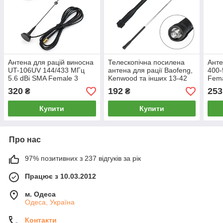
Антена для рацій виносна
Телескопічна посилена
Анте
UT-106UV 144/433 МГц
антена для рації Baofeng,
400-
5.6 dBi SMA Female 3
Kenwood та інших 13-42
Fema
метри на магніті, Baofeng
см SMA Female VHF/UHF
авто
320
192
253
₴
₴
Kenwood та ін.
144/430MHz
Kenw
Купити
Купити
Про нас
97% позитивних з 237 відгуків за рік
Працює з 10.03.2012
м. Одеса
Одеса, Україна
Контакти