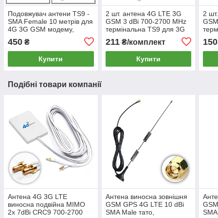
Подовжувач антени TS9 -
2 шт. антена 4G LTE 3G
2 шт
SMA Female 10 метрів для
GSM 3 dBi 700-2700 MHz
GSM 
4G 3G GSM модему,
термінальна TS9 для 3G
терм
кабель коаксіал RG 174,
4G LTE GSM модемів,
для 
450
211
150
₴
₴/комплект
пігтейл, перехідник
роутерів і т.п.
тощо
Купити
Купити
Подібні товари компанії
Антена 4G 3G LTE
Антена виносна зовнішня
Анте
виносна подвійна MIMO
GSM GPS 4G LTE 10 dBi
GSM
2x 7dBi CRC9 700-2700
SMA Male тато,
SMA 