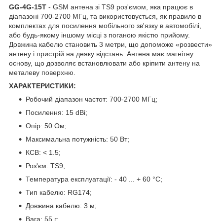
GG-4G-15T
- GSM антена зі TS9 роз'ємом, яка працює в
діапазоні 700-2700 МГц, та використовується, як правило в
комплектах для посилення мобільного зв'язку в автомобілі,
або будь-якому іншому місці з поганою якістю прийому.
Довжина кабелю становить 3 метри, що допоможе «розвести»
антену і пристрій на деяку відстань. Антена має магнітну
основу, що дозволяє встановлювати або кріпити антену на
металеву поверхню.
ХАРАКТЕРИСТИКИ:
Робочий діапазон частот: 700-2700 МГц;
Посилення: 15 dBi;
Опір: 50 Ом;
Максимальна потужність: 50 Вт;
КСВ: < 1.5;
Роз'єм: TS9;
Температура експлуатації: - 40 ... + 60 °С;
Тип кабелю: RG174;
Довжина кабелю: 3 м;
Вага: 55 г;