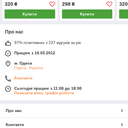
МГц, підсилювання
універсальна 2 метри для
метр
320
298
320
₴
₴
сигналу для USB модемів,
модемів роутерів
роут
роутерів
Купити
Купити
Про нас
97% позитивних з 237 відгуків за рік
Працює з 10.03.2012
м. Одеса
Одеса, Україна
Контакти
Сьогодні працює з 11:00 до 18:00
Показати весь графік роботи
Про нас
Контакти