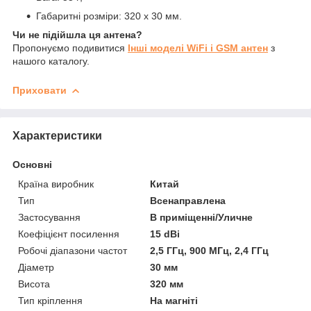
Габаритні розміри: 320 x 30 мм.
Чи не підійшла ця антена?
Пропонуємо подивитися
Інші моделі WiFi і GSM антен
з
нашого каталогу.
Приховати
Характеристики
Основні
Країна виробник
Китай
Тип
Всенаправлена
Застосування
В приміщенні/Уличне
Коефіцієнт посилення
15 dBi
Робочі діапазони частот
2,5 ГГц, 900 МГц, 2,4 ГГц
Діаметр
30 мм
Висота
320 мм
Тип кріплення
На магніті