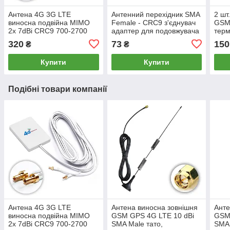
Антена 4G 3G LTE
Антенний перехідник SMA
2 шт
виносна подвійна MIMO
Female - CRC9 з'єднувач
GSM 
2x 7dBi CRC9 700-2700
адаптер для подовжувача
терм
МГц, підсилювання
антени 4G 3G CDMA
для 
320
73
150
₴
₴
сигналу для USB модемів,
модему, роутера
тощо
роутерів
Купити
Купити
Подібні товари компанії
Антена 4G 3G LTE
Антена виносна зовнішня
Анте
виносна подвійна MIMO
GSM GPS 4G LTE 10 dBi
GSM
2x 7dBi CRC9 700-2700
SMA Male тато,
SMA 