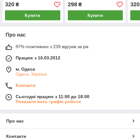
МГц, підсилювання
універсальна 2 метри для
метр
320
298
320
₴
₴
сигналу для USB модемів,
модемів роутерів
роут
роутерів
Купити
Купити
Про нас
97% позитивних з 239 відгуків за рік
Працює з 10.03.2012
м. Одеса
Одеса, Україна
Контакти
Сьогодні працює з 11:00 до 18:00
Показати весь графік роботи
Про нас
Контакти