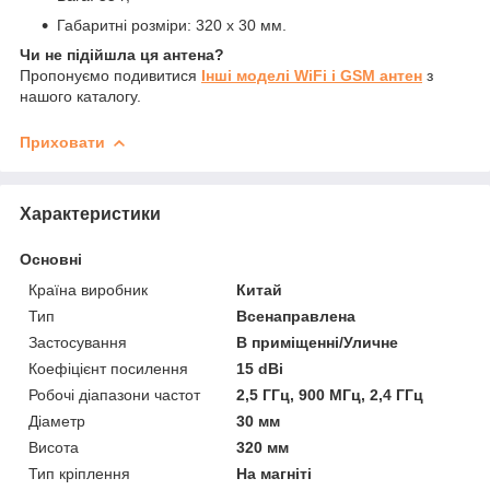
Габаритні розміри: 320 x 30 мм.
Чи не підійшла ця антена?
Пропонуємо подивитися
Інші моделі WiFi і GSM антен
з
нашого каталогу.
Приховати
Характеристики
Основні
Країна виробник
Китай
Тип
Всенаправлена
Застосування
В приміщенні/Уличне
Коефіцієнт посилення
15 dBi
Робочі діапазони частот
2,5 ГГц, 900 МГц, 2,4 ГГц
Діаметр
30 мм
Висота
320 мм
Тип кріплення
На магніті