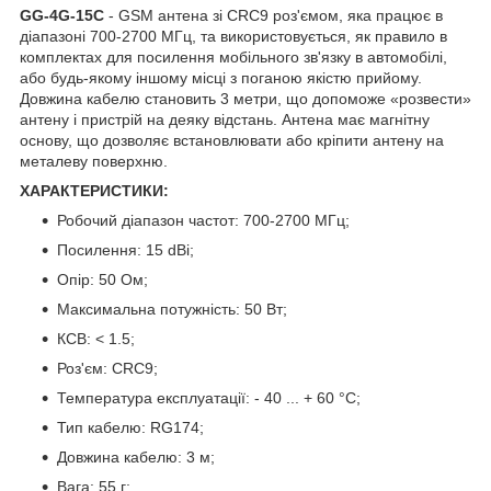
GG-4G-15C
- GSM антена зі CRC9 роз'ємом, яка працює в
діапазоні 700-2700 МГц, та використовується, як правило в
комплектах для посилення мобільного зв'язку в автомобілі,
або будь-якому іншому місці з поганою якістю прийому.
Довжина кабелю становить 3 метри, що допоможе «розвести»
антену і пристрій на деяку відстань. Антена має магнітну
основу, що дозволяє встановлювати або кріпити антену на
металеву поверхню.
ХАРАКТЕРИСТИКИ:
Робочий діапазон частот: 700-2700 МГц;
Посилення: 15 dBi;
Опір: 50 Ом;
Максимальна потужність: 50 Вт;
КСВ: < 1.5;
Роз'єм: CRC9;
Температура експлуатації: - 40 ... + 60 °С;
Тип кабелю: RG174;
Довжина кабелю: 3 м;
Вага: 55 г;