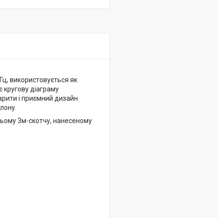
Гц, використовується як
є кругову діаграму
барити і приємний дизайн
лону.
ньому 3м-скотчу, нанесеному