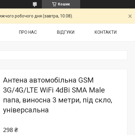
Кошик
жчого робочого дня (завтра, 10.08).
ПРО НАС
ВІДГУКИ
КОНТАКТИ
Антена автомобільна GSM
3G/4G/LTE WiFi 4dBi SMA Male
папа, виносна 3 метри, під скло,
універсальна
298 ₴