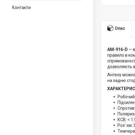
Контакти
Опис
AM-916-D
— в
правило в ком
спрямованості
дозволяють а
Антену можна
на задню сто
ХАРАКТЕРИС
Робочий 
Підсиленн
Спротив:
Поляриза
КСВ: < 1.
Роз' єм:
Температу