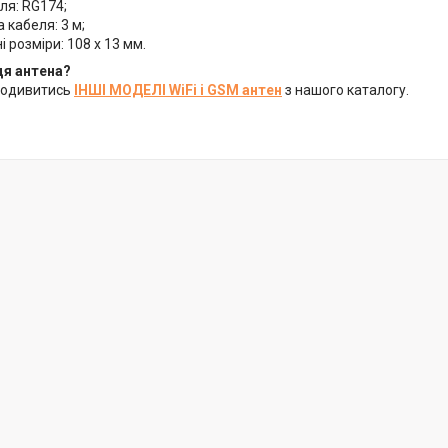
ля: RG174;
кабеля: 3 м;
і розміри: 108 x 13 мм.
ця антена?
подивитись
ІНШІ МОДЕЛІ WiFi і GSM антен
з нашого каталогу.