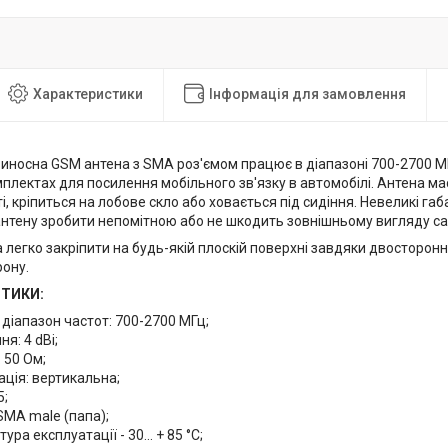
Характеристики
Інформація для замовлення
иносна GSM антена з SMA роз'ємом працює в діапазоні 700-2700 М
плектах для посилення мобільного зв'язку в автомобілі. Антена ма
, кріпиться на лобове скло або ховається під сидіння. Невеликі га
нтену зробити непомітною або не шкодить зовнішньому вигляду са
 легко закріпити на будь-якій плоскій поверхні завдяки двосторон
рону.
ТИКИ:
діапазон частот: 700-2700 МГц;
я: 4 dBi;
 50 Ом;
ція: вертикальна;
5;
 SMA male (папа);
ра експлуатації - 30... + 85 °С;