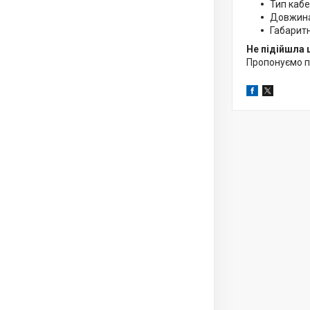
Тип кабе
Довжина 
Габаритн
Не підійшла 
Пропонуємо 