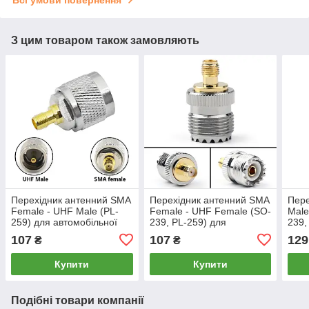
Всі умови повернення
З цим товаром також замовляють
Перехідник антенний SMA
Перехідник антенний SMA
Пере
Female - UHF Male (PL-
Female - UHF Female (SO-
Male
259) для автомобільної
239, PL-259) для
239,
рації радіостанції, адаптер
автомобільної радіостанції
авто
107
107
129
₴
₴
для антени
адаптер антени
адап
Купити
Купити
Подібні товари компанії