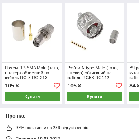
Роз'єм RP-SMA Male (тато,
Роз'єм N type Male (тато,
ВЧ р
штекер) обтискний на
штекер) обтискний на
куто
кабель RG-8 RG-213
кабель RG58 RG142
кабе
LMR400 SYV-50-7 7D-FB
RG223 LMR 195 SYV50-3,
SYV-
105
105
84
₴
₴
коннектор під обтиск
коннектор N типу вилка
240 
пере
Купити
Купити
Про нас
97% позитивних з 239 відгуків за рік
Працює з 10.03.2012