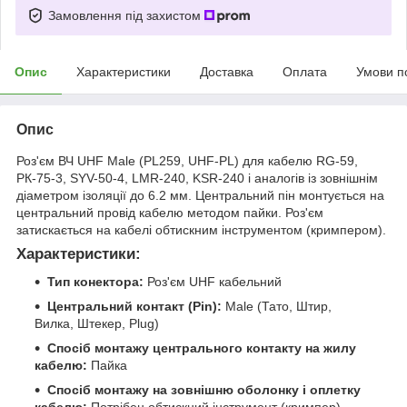
Замовлення під захистом
Опис
Характеристики
Доставка
Оплата
Умови п
Опис
Роз'єм ВЧ UHF Male (PL259, UHF-PL) для кабелю RG-59,
РК-75-3, SYV-50-4, LMR-240, KSR-240 і аналогів із зовнішнім
діаметром ізоляції до 6.2 мм. Центральний пін монтується на
центральний провід кабелю методом пайки. Роз'єм
затискається на кабелі обтискним інструментом (кримпером).
Характеристики:
Тип конектора:
Роз'єм UHF кабельний
Центральний контакт (Pin):
Male (Тато, Штир,
Вилка, Штекер, Plug)
Спосіб монтажу центрального контакту на жилу
кабелю:
Пайка
Спосіб монтажу на зовнішню оболонку і оплетку
кабелю:
Потрібен обтискний інструмент (кримпер)