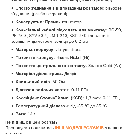
Спосіб з'єднання з відповідним роз'ємом:
різьбове
з'єднання (різьба всередині)
Конструктив:
Прямий коннектор
Коаксіальні кабелі підходять для монтажу:
RG-59,
РК-75-3, SYV-50-4, LMR-240, KSR-240 і аналоги із
зовнішнім діаметром ізоляції до 6.2 мм
Матеріал корпусу:
Латунь Brass
Покриття корпусу:
Нікель Nickel (Ni)
Покриття центрального контакту:
Золото Gold (Au)
Матеріал діелектрика:
Делрін
Хвильовий опір:
50 Ом
Діапазон робочих частот:
0-11 ГГц
Коефіцієнт Стоячої Хвилі (КСВ):
1,3 max. 0-11 ГГц
Температурний діапазон:
від -55 °C до 85 °C
Вага:
14 г
Не підійшов цей роз'єм?
Пропонуємо подивитись
ІНШІ МОДЕЛІ РОЗ'ЄМІВ
з нашого
каталогу.