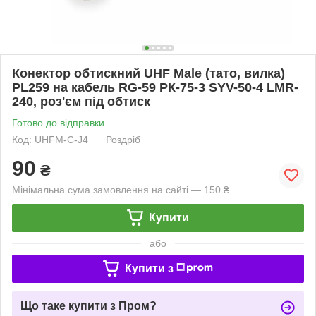
Конектор обтискний UHF Male (тато, вилка)
PL259 на кабель RG-59 РК-75-3 SYV-50-4 LMR-
240, роз'єм під обтиск
Готово до відправки
Код: UHFM-С-J4
Роздріб
90
₴
Мінімальна сума замовлення на сайті — 150 ₴
Купити
або
Купити з
Що таке купити з Пром?