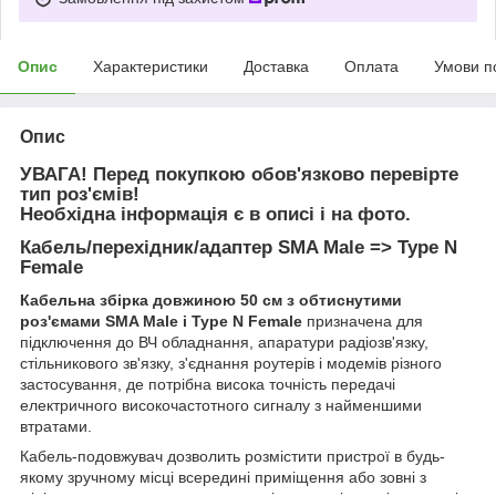
Опис
Характеристики
Доставка
Оплата
Умови п
Опис
УВАГА! Перед покупкою обов'язково перевірте
тип роз'ємів!
Необхідна інформація є в описі і на фото.
Кабель/перехідник/адаптер SMA Male => Type N
Female
Кабельна збірка довжиною 50 см з обтиснутими
роз'ємами SMA Male і Type N Female
призначена для
підключення до ВЧ обладнання, апаратури радіозв'язку,
стільникового зв'язку, з'єднання роутерів і модемів різного
застосування, де потрібна висока точність передачі
електричного високочастотного сигналу з найменшими
втратами.
Кабель-подовжувач дозволить розмістити пристрої в будь-
якому зручному місці всередині приміщення або зовні з