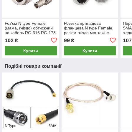
Роз'єм N type Female
Розетка приладова
Пере
(мама, гніздо) обтискний
фланцева N type Female,
SMA 
на кабель RG-316 RG-178
роз'єм гніздо монтажне
з'єд
RG-174 LMR100 SFF-50-
квадратне на панель
адап
102
99
107
₴
₴
1.5 конектор N типу
17.5*17.5 мм під гвинти
подо
Купити
Купити
Подібні товари компанії