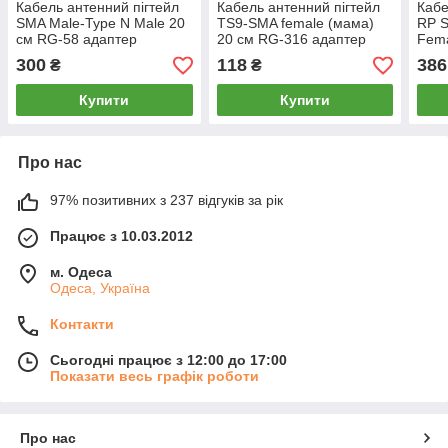
Кабель антенний пігтейл
Кабель антенний пігтейл
Кабе
SMA Male-Type N Male 20
TS9-SMA female (мама)
RP S
см RG-58 адаптер
20 см RG-316 адаптер
Fema
перехідник подовжувач
перехідник подовжувач
адап
300
118
386
₴
₴
для модемів роутерів
для 4G 3G модемів
подо
Купити
Купити
Про нас
97% позитивних з 237 відгуків за рік
Працює з 10.03.2012
м. Одеса
Одеса, Україна
Контакти
Сьогодні працює з 12:00 до 17:00
Показати весь графік роботи
Про нас