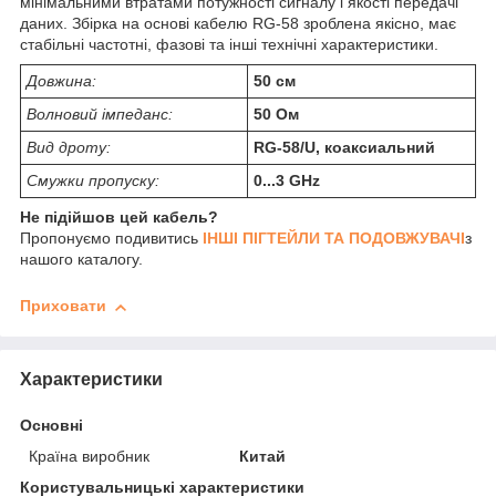
мінімальними втратами потужності сигналу і якості передачі
даних. Збірка на основі кабелю RG-58 зроблена якісно, має
стабільні частотні, фазові та інші технічні характеристики.
Довжина:
50 см
Волновий імпеданс:
50 Ом
Вид дроту:
RG-58/U, коаксиальний
Смужки пропуску:
0...3 GHz
Не підійшов цей кабель?
Пропонуємо подивитись
ІНШІ ПІГТЕЙЛИ ТА ПОДОВЖУВАЧІ
з
нашого каталогу.
Приховати
Характеристики
Основні
Країна виробник
Китай
Користувальницькі характеристики