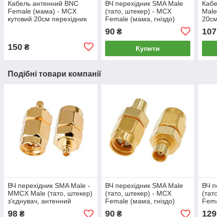
Кабель антенний BNC
ВЧ перехідник SMA Male
Кабе
Female (мама) - MCX
(тато, штекер) - MCX
Male
кутовий 20см перехідник
Female (мама, гніздо)
20см
пігтейл для роутерів антен
з'єднувач, антенний
для 
90
107
₴
модемів GPS модулів
адаптер коаксіальний
моде
150
₴
Купити
Подібні товари компанії
ВЧ перехідник SMA Male -
ВЧ перехідник SMA Male
ВЧ п
MMCX Male (тато, штекер)
(тато, штекер) - MCX
(тат
з'єднувач, антенний
Female (мама, гніздо)
Fema
адаптер для кабелів,
з'єднувач, антенний
з'єд
98
90
129
₴
₴
подовжувачів
адаптер коаксіальний
адап