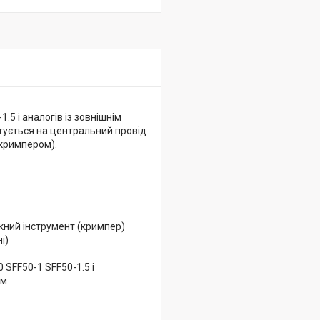
5 і аналогів із зовнішнім
нтується на центральний провід
(кримпером).
кний інструмент (кримпер)
і)
SFF50-1 SFF50-1.5 і
мм