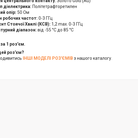
я центрального контакту:
Золото Gold (Au)
л діелектрика:
Політетрафторетилен
ий опір:
50 Ом
н робочих частот:
0-3 ГГц
нт Стоячої Хвилі (КСВ):
1,2 max. 0-3 ГГц
турний діапазон:
від -55 °C до 85 °C
за 1 роз'єм.
цей роз'єм?
подивитись
ІНШІ МОДЕЛІ РОЗ'ЄМІВ
з нашого каталогу.