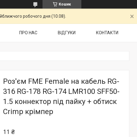
Кошик
айближчого робочого дня (10.08).
ПРО НАС
ВІДГУКИ
КОНТАКТИ
Роз'єм FME Female на кабель RG-
316 RG-178 RG-174 LMR100 SFF50-
1.5 коннектор під пайку + обтиск
Crimp крімпер
11 ₴