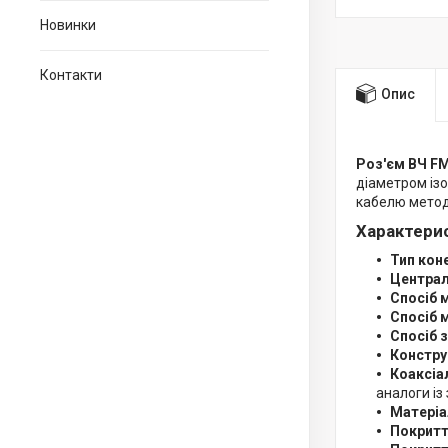
Новинки
Контакти
Опис
Роз'єм ВЧ F
діаметром ізо
кабелю метод
Характери
Тип кон
Централ
Спосіб 
Спосіб 
Спосіб 
Констру
Коаксіа
аналоги із
Матеріа
Покритт