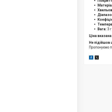
Покритт
Матеріа
Хвильов
Діапазо
Коефіціє
Темпера
Вага:
3 г
Ціна вказана 
Не підійшов 
Пропонуємо 