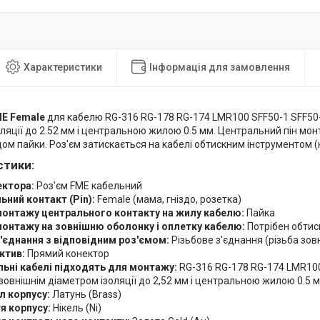
Характеристики
Інформація для замовлення
ME Female
для кабелю RG-316 RG-178 RG-174 LMR100 SFF50-1 SFF50-1.
ляції до 2.52 мм і центральною жилою 0.5 мм. Центральний пін мо
ом пайки. Роз'єм затискається на кабелі обтискним інструментом 
стики:
ектора:
Роз'єм FME кабельний
ьний контакт (Pin):
Female (мама, гніздо, розетка)
монтажу центрального контакту на жилу кабелю:
Пайка
монтажу на зовнішню оболонку і оплетку кабелю:
Потрібен обтис
з'єднання з відповідним роз'ємом:
Різьбове з'єднання (різьба зовн
ктив:
Прямий конектор
льні кабелі підходять для монтажу:
RG-316 RG-178 RG-174 LMR100 
 зовнішнім діаметром ізоляції до 2,52 мм і центральною жилою 0.5 
л корпусу:
Латунь (Brass)
я корпусу:
Нікель (Ni)