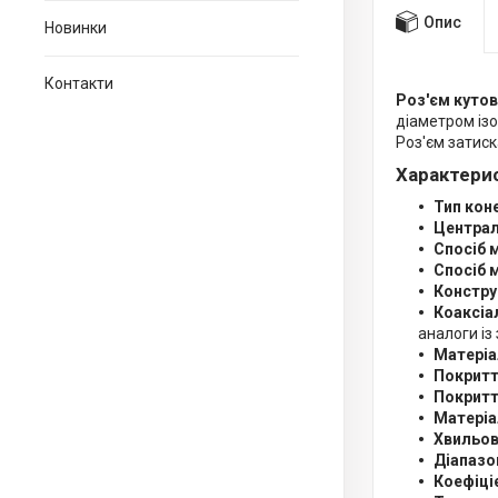
Опис
Новинки
Контакти
Роз'єм куто
діаметром ізо
Роз'єм затиск
Характери
Тип кон
Централ
Спосіб 
Спосіб 
Констру
Коаксіа
аналоги із
Матеріа
Покритт
Покритт
Матеріа
Хвильов
Діапазо
Коефіціє