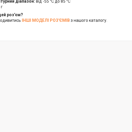
турний діапазон:
від -55 °C до 85 °C
 г
цей роз'єм?
подивитись
ІНШІ МОДЕЛІ РОЗ'ЄМІВ
з нашого каталогу.