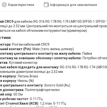
Характеристики
Інформація для замовлення
вий CRC9
для кабелю RG-316 RG-178 RG-174 LMR100 SFF50-1 SFF50-1.5
ляції до 2.52 мм. Центральний пін монтується на центральний про
ається на кабелі обтискним інструментом (кримпером).
стики:
ектора:
Роз'єм кабельний CRC9
ьний контакт (Pin):
Male (тато, вилка, штекер)
монтажу центрального контакту на жилу кабелю:
Пайка
монтажу на зовнішню оболонку і оплетку кабелю:
Потрібен обтис
ктив:
Кутовий конектор
льні кабелі підходять для монтажу:
RG-316 RG-178 RG-174 LMR100 
 зовнішнім діаметром ізоляції до 2,52 мм
л корпусу:
Латунь Brass
я корпусу:
Нікель (Ni)
я центрального контакту:
Золото Gold (Au)
л діелектрика:
Політетрафторетилен
ий опір:
50 Ом
н робочих частот:
0-11 ГГц
нт Стоячої Хвилі (КСВ):
1,2 max. 0-11 ГГц