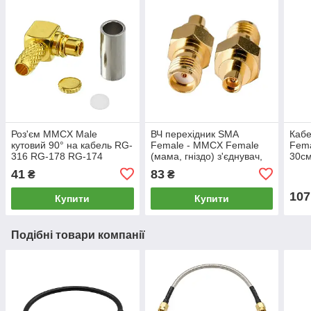
Роз'єм MMCX Male
ВЧ перехідник SMA
Кабе
кутовий 90° на кабель RG-
Female - MMCX Female
Fema
316 RG-178 RG-174
(мама, гніздо) з'єднувач,
30см
LMR100 SFF50-1.5
антенний адаптер для
для 
41
83
₴
₴
конектор під обтиск Crimp
подовжувача, кабелю
анте
крімпер
107
Купити
Купити
Подібні товари компанії