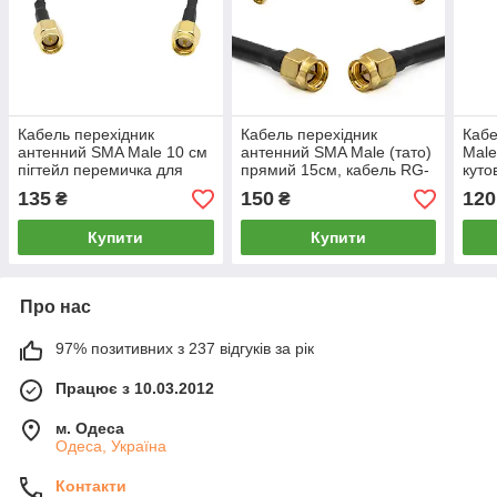
Кабель перехідник
Кабель перехідник
Кабе
антенний SMA Male 10 см
антенний SMA Male (тато)
Male
пігтейл перемичка для
прямий 15см, кабель RG-
куто
FPV та радіообладнання,
402 напівжорсткий пігтейл
пере
135
150
120
₴
₴
коаксіальний RG174
перемичка антени FPV
FPV,
раді
Купити
Купити
Про нас
97% позитивних з 237 відгуків за рік
Працює з 10.03.2012
м. Одеса
Одеса, Україна
Контакти