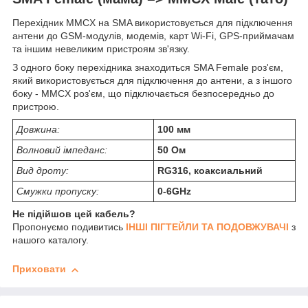
Перехідник MMCX на SMA використовується для підключення
антени до GSM-модулів, модемів, карт Wi-Fi, GPS-приймачам
та іншим невеликим пристроям зв'язку.
З одного боку перехідника знаходиться SMA Female роз'єм,
який використовується для підключення до антени, а з іншого
боку - MMCX роз'єм, що підключається безпосередньо до
пристрою.
Довжина:
100 мм
Волновий імпеданс:
50 Ом
Вид дроту:
RG316, коаксиальний
Смужки пропуску:
0-6GHz
Не підійшов цей кабель?
Пропонуємо подивитись
ІНШІ ПІГТЕЙЛИ ТА ПОДОВЖУВАЧІ
з
нашого каталогу.
Приховати