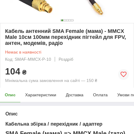
Кабель антенний SMA Female (мама) - MMCX
Male 10см 100мм перехідник пігтейл для FPV,
антен, модемів, радіо
Немає в наявності
Код: SMAF-MMCX-P-10
Роздріб
104
₴
Мінімальна сума замовлення на сайті — 150 ₴
Опис
Характеристики
Доставка
Оплата
Умови п
Опис
Кабельна збірка / перехідник / адаптер
SMA Female (мама) => MMCX Male (тато)