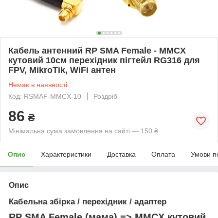
Кабель антенний RP SMA Female - MMCX
кутовий 10см перехідник пігтейл RG316 для
FPV, MikroTik, WiFi антен
Немає в наявності
Код: RSMAF-MMCX-10
Роздріб
86
₴
Мінімальна сума замовлення на сайті — 150 ₴
Опис
Характеристики
Доставка
Оплата
Умови п
Опис
Кабельна збірка / перехідник / адаптер
RP SMA Female (мама) => MMCX кутовий