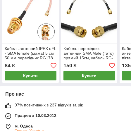
Кабель антенний IPEX uFL
Кабель перехідник
Кабе
- SMA female (мама) 5 см
антенний SMA Male (тато)
анте
50 мм перехідник RG178
прямий 15см, кабель RG-
пігт
для 4G 3G модемів, WiFi
402 напівжорсткий пігтейл
FPV 
84
150
135
₴
₴
роуторів
перемичка антени FPV
коак
Купити
Купити
Про нас
97% позитивних з 237 відгуків за рік
Працює з 10.03.2012
м. Одеса
Одеса, Україна