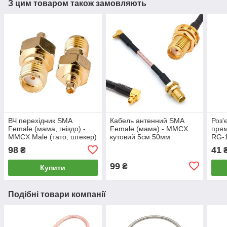
З цим товаром також замовляють
ВЧ перехідник SMA
Кабель антенний SMA
Роз'
Female (мама, гніздо) -
Female (мама) - MMCX
прям
MMCX Male (тато, штекер)
кутовий 5см 50мм
RG-
з'єднувач, антенний
перехідник пігтейл для
SFF5
98
41
₴
адаптер коаксіальний
FPV, антен, модемів,
обти
радіо
99
₴
Купити
Подібні товари компанії