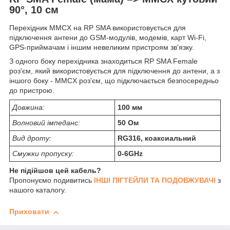
90°, 10 см
Перехідник MMCX на RP SMA використовується для
підключення антени до GSM-модулів, модемів, карт Wi-Fi,
GPS-приймачам і іншим невеликим пристроям зв'язку.
З одного боку перехідника знаходиться RP SMA Female
роз'єм, який використовується для підключення до антени, а з
іншого боку - MMCX роз'єм, що підключається безпосередньо
до пристрою.
Довжина:
100 мм
Волновий імпеданс:
50 Ом
Вид дроту:
RG316, коаксиальний
Смужки пропуску:
0-6GHz
Не підійшов цей кабель?
Пропонуємо подивитись
ІНШІ ПІГТЕЙЛИ ТА ПОДОВЖУВАЧІ
з
нашого каталогу.
Приховати