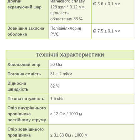
Другий
магнієвого сплаву
Ø 5.6 ± 0.1 мм
екрануючий шар
128 жил * 0.12 мм,
щільність
обплетення 88 %
Зовнішня захисна
Полівінілхлорид
Ø 7.5 ± 0.1 мм
оболонка
PVC
Технічні характеристики
Хвильовий опір
50 Ом
Погонна ємність
81 ± 2 пФ/м
Відносна
82 %
швидкість
Пікова потужність
1.6 кВт
Опір внутрішнього
провідника
≥ 12 Ом / 1000 м
постійному струму
Опір зовнішнього
провідника
≥ 31.68 Ом / 1000 м