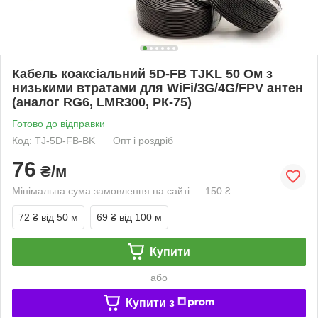
Кабель коаксіальний 5D-FB TJKL 50 Ом з
низькими втратами для WiFi/3G/4G/FPV антен
(аналог RG6, LMR300, РК-75)
Готово до відправки
Код: TJ-5D-FB-BK
Опт і роздріб
76
₴/м
Мінімальна сума замовлення на сайті — 150 ₴
72 ₴
від 50 м
69 ₴
від 100 м
Купити
або
Купити з