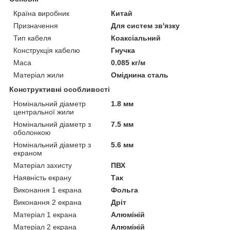
Країна виробник
Китай
Призначення
Для систем зв'язку
Тип кабеля
Коаксіальний
Конструкція кабелю
Гнучка
Маса
0.085 кг/м
Матеріал жили
Оміднина сталь
Конструктивні особливості
Номінальний діаметр
1.8 мм
центральної жили
Номінальний діаметр з
7.5 мм
оболонкою
Номінальний діаметр з
5.6 мм
екраном
Матеріал захисту
ПВХ
Наявність екрану
Так
Виконання 1 екрана
Фольга
Виконання 2 екрана
Дріт
Матеріал 1 екрана
Алюміній
Матеріал 2 екрана
Алюміній