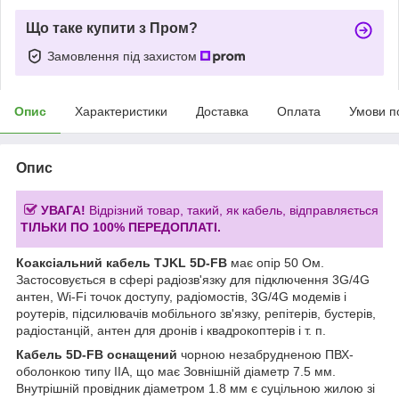
Що таке купити з Пром?
Замовлення під захистом
Опис
Характеристики
Доставка
Оплата
Умови п
Опис
УВАГА!
Відрізний товар, такий, як кабель, відправляється
ТІЛЬКИ ПО 100% ПЕРЕДОПЛАТІ.
Коаксіальний кабель TJKL 5D-FB
має опір 50 Ом.
Застосовується в сфері радіозв'язку для підключення 3G/4G
антен, Wi-Fi точок доступу, радіомостів, 3G/4G модемів і
роутерів, підсилювачів мобільного зв'язку, репітерів, бустерів,
радіостанцій, антен для дронів і квадрокоптерів і т. п.
Кабель 5D-FB оснащений
чорною незабрудненою ПВХ-
оболонкою типу IIA, що має Зовнішній діаметр 7.5 мм.
Внутрішній провідник діаметром 1.8 мм є суцільною жилою зі