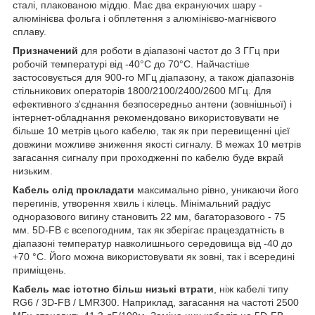
сталі, плакованою міддю. Має два екрануючих шару -
алюмінієва фольга і обплетення з алюмінієво-магнієвого
сплаву.
Призначений
для роботи в діапазоні частот до 3 ГГц при
робочій температурі від -40°C до 70°C. Найчастіше
застосовується для 900-го МГц діапазону, а також діапазонів
стільникових операторів 1800/2100/2400/2600 МГц. Для
ефективного з'єднання безпосередньо антени (зовнішньої) і
інтернет-обладнання рекомендовано використовувати не
більше 10 метрів цього кабелю, так як при перевищенні цієї
довжини можливе зниження якості сигналу. В межах 10 метрів
загасання сигналу при проходженні по кабелю буде вкрай
низьким.
Кабель слід прокладати
максимально рівно, уникаючи його
перегинів, утворення хвиль і кілець. Мінімальний радіус
одноразового вигину становить 22 мм, багаторазового - 75
мм. 5D-FB є всепогодним, так як зберігає працездатність в
діапазоні температур навколишнього середовища від -40 до
+70 °С. Його можна використовувати як зовні, так і всередині
приміщень.
Кабель має істотно більш низькі втрати
, ніж кабелі типу
RG6 / 3D-FB / LMR300. Наприклад, загасання на частоті 2500