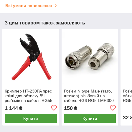
Всі умови повернення
З цим товаром також замовляють
Кримпер HT-230PA прес
Роз'єм N type Male (тато,
Роз'
кліщі для обтиску ВЧ
штекер) різьбовий на
обти
роз'ємів на кабель RG55,
кабель RG6 RG5 LMR300
RG5
58, 5, 6, 21, 141, 142, 143,
RG304 РК-75 5D-FB
РК-7
1 144
150
₴
₴
210, 303, 400
обти
32
Купити
Купити