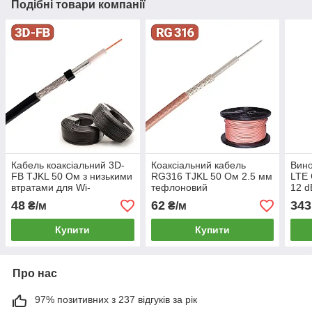
Подібні товари компанії
Кабель коаксіальний 3D-
Коаксіальний кабель
Вино
FB TJKL 50 Ом з низькими
RG316 TJKL 50 Ом 2.5 мм
LTE 
втратами для Wi-
тефлоновий
12 d
Fi/3G/4G/FPV антен
високочастотний для
RG17
48
62
343
₴/м
₴/м
(аналог RG58, RG223,
пігтейлів, антен, WiFi, FPV,
роут
LMR195)
4G
Купити
Купити
Про нас
97% позитивних з 237 відгуків за рік