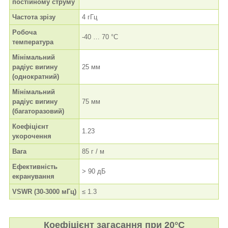
постійному струму
Частота зрізу
4 гГц
Робоча
-40 … 70 °C
температура
Мінімальний
радіус вигину
25 мм
(однократний)
Мінімальний
радіус вигину
75 мм
(багаторазовий)
Коефіцієнт
1.23
укорочення
Вага
85 г / м
Ефективність
> 90 дБ
екранування
VSWR (30-3000 мГц)
≤ 1.3
Коефіцієнт загасання при 20°C