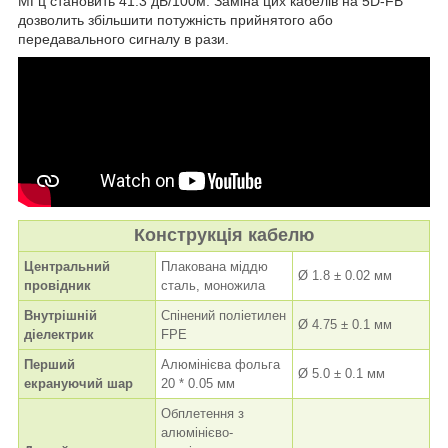
МГц становить 41.3 дБ/100м. Заміна цих кабелів на 5D-FB
дозволить збільшити потужність прийнятого або
передавального сигналу в рази.
Конструкція кабелю
Центральний
Плакована міддю
Ø 1.8 ± 0.02 мм
провідник
сталь, моножила
Внутрішній
Спінений поліетилен
Ø 4.75 ± 0.1 мм
діелектрик
FPE
Перший
Алюмінієва фольга
Ø 5.0 ± 0.1 мм
екрануючий шар
20 * 0.05 мм
Обплетення з
алюмінієво-