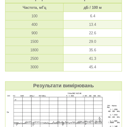
Частота, мГц
дБ / 100 м
100
6.4
400
13.4
900
22.6
1500
29.0
1800
35.6
2500
41.3
3000
45.4
Результати вимірювань