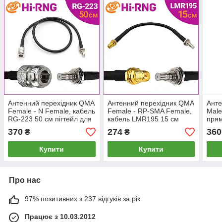
Антенний перехідник QMA
Антенний перехідник QMA
Анте
Female - N Female, кабель
Female - RP-SMA Female,
Male
RG-223 50 см пігтейл для
кабель LMR195 15 см
прям
антен, пультів FPV | Hi-
пігтейл для антен, пультів
30 с
370
274
360
₴
₴
RNG
FPV дронів | Hi-RNG
FPV 
Купити
Купити
Про нас
97% позитивних з 237 відгуків за рік
Працює з 10.03.2012