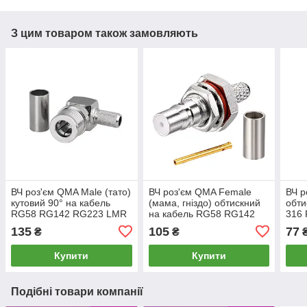
З цим товаром також замовляють
ВЧ роз'єм QMA Male (тато)
ВЧ роз'єм QMA Female
ВЧ р
кутовий 90° на кабель
(мама, гніздо) обтискний
обти
RG58 RG142 RG223 LMR
на кабель RG58 RG142
316
195 LMR200 SYV50-3 3D-
RG223 LMR 195 LMR200
LMR1
135
105
77
₴
₴
FB під обтиск кримпер
SYV50-3 3D-FB під обтиск
обти
Купити
Купити
Подібні товари компанії