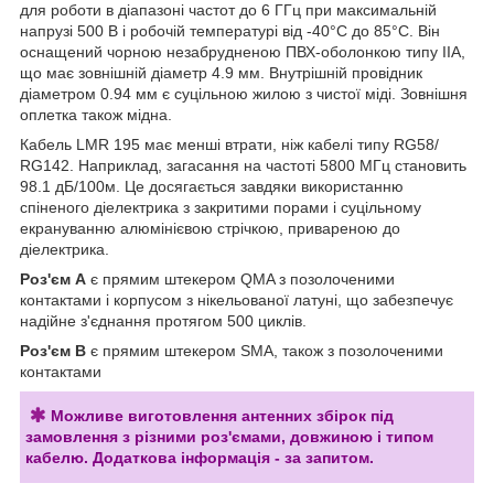
для роботи в діапазоні частот до 6 ГГц при максимальній
напрузі 500 В і робочій температурі від -40°C до 85°C. Він
оснащений чорною незабрудненою ПВХ-оболонкою типу IIA,
що має зовнішній діаметр 4.9 мм. Внутрішній провідник
діаметром 0.94 мм є суцільною жилою з чистої міді. Зовнішня
оплетка також мідна.
Кабель LMR 195 має менші втрати, ніж кабелі типу RG58/
RG142. Наприклад, загасання на частоті 5800 МГц становить
98.1 дБ/100м. Це досягається завдяки використанню
спіненого діелектрика з закритими порами і суцільному
екрануванню алюмінієвою стрічкою, привареною до
діелектрика.
Роз'єм A
є прямим штекером QMA з позолоченими
контактами і корпусом з нікельованої латуні, що забезпечує
надійне з'єднання протягом 500 циклів.
Роз'єм B
є прямим штекером SMA, також з позолоченими
контактами
Можливе виготовлення антенних збірок під
замовлення з різними роз'ємами, довжиною і типом
кабелю. Додаткова інформація - за запитом.