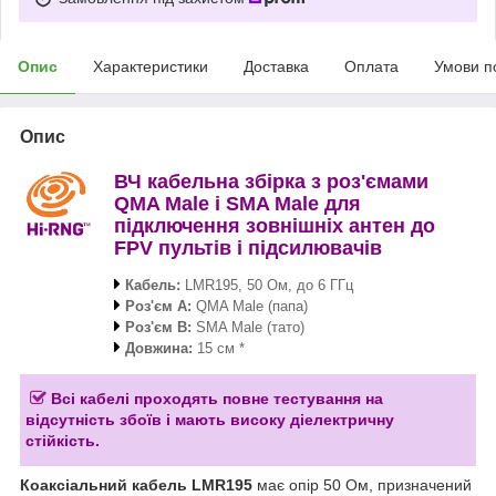
Опис
Характеристики
Доставка
Оплата
Умови п
Опис
ВЧ кабельна збірка з роз'ємами
QMA Male і SMA Male для
підключення зовнішніх антен до
FPV пультів і підсилювачів
Кабель:
LMR195, 50 Ом, до 6 ГГц
Роз'єм А:
QMA Male (папа)
Роз'єм В:
SMA Male (тато)
Довжина:
15 см *
Всі кабелі проходять повне тестування на
відсутність збоїв і мають високу діелектричну
стійкість.
Коаксіальний кабель LMR195
має опір 50 Ом, призначений