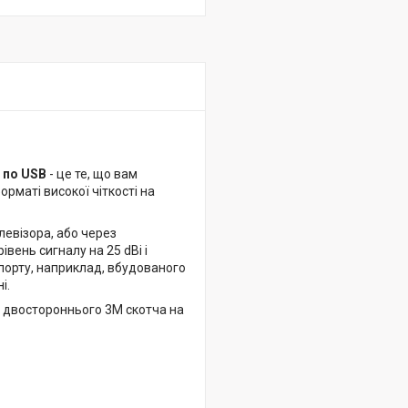
 по USB
- це те, що вам
рматі високої чіткості на
левізора, або через
вень сигналу на 25 dBi і
орту, наприклад, вбудованого
і.
ою двостороннього 3M скотча на