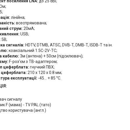
єнт посилення LNA:
до 25 dBi;
Ом;
5;
ація:
лінійна;
аність:
всеспрямована;
ний струм:
20мА;
живлення:
USB;
:
5В;
ка сигналів:
HDTV, DTMB, ATSC, DVB-T, DMB-T, ISDB-T та ін.
елю:
коаксіальний 1.5C-2V-TC;
а кабелю:
3м (антена) + 50см (підсилювач);
'єму:
F-роз'єм з ТВ-адаптером;
л циферблата:
гнучкий ПВХ;
 циферблата:
210 х 120 х 0.8 мм;
тура експлуатації:
-45… + 85 °С.
ІЯ:
вач сигналу
ик F (мама) - TV PAL (тато)
тво користувача (англ.)