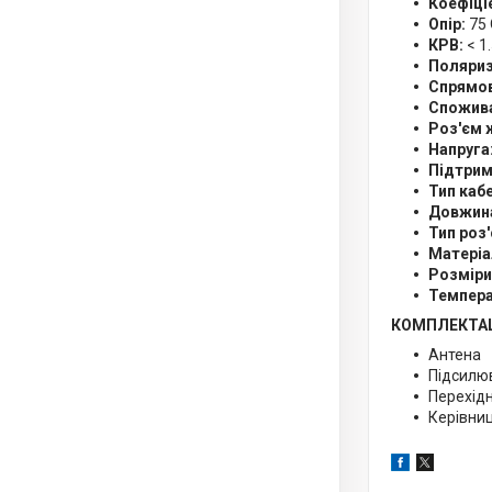
Коефіці
Опір:
75 
КРВ:
< 1.
Поляриз
Спрямов
Спожива
Роз'єм 
Напруга
Підтрим
Тип каб
Довжин
Тип роз
Матеріа
Розміри
Темпера
КОМПЛЕКТАЦ
Антена
Підсилю
Перехідн
Керівниц