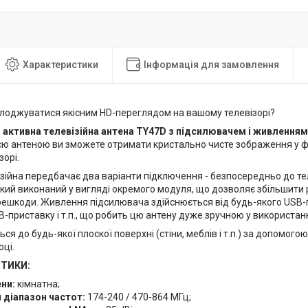
Характеристики
Інформація для замовлення
лоджуватися якісним HD-переглядом на вашому телевізорі?
 активна телевізійна антена TY47D з підсилювачем і живленням
ією антеною ви зможете отримати кристально чисте зображення у фо
зорі.
зійна передбачає два варіанти підключення - безпосередньо до те
кий виконаний у вигляді окремого модуля, що дозволяє збільшити рі
ешкоди. Живлення підсилювача здійснюється від будь-якого USB-п
ТВ-приставку і т.п., що робить цю антену дуже зручною у використанн
ься до будь-якої плоскої поверхні (стіни, меблів і т.п.) за допомог
ці.
ТИКИ:
ени:
кімнатна;
 діапазон частот:
174-240 / 470-864 МГц;