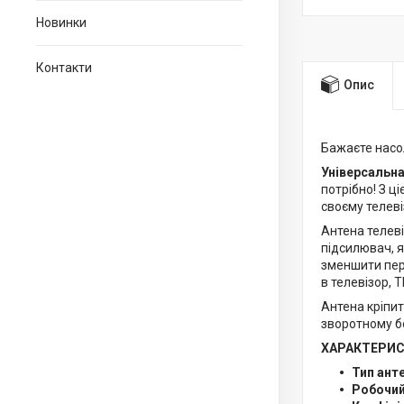
Новинки
Контакти
Опис
Бажаєте насо
Універсальна
потрібно! З ц
своєму телеві
Антена телеві
підсилювач, я
зменшити пер
в телевізор, 
Антена кріпит
зворотному бо
ХАРАКТЕРИС
Тип ант
Робочий