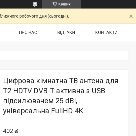
Кошик
ближчого робочого дня (сьогодні).
ПРО НАС
ВІДГУКИ
КОНТАКТИ
Цифрова кімнатна ТВ антена для
Т2 HDTV DVB-T активна з USB
підсилювачем 25 dBi,
універсальна FullHD 4K
402 ₴