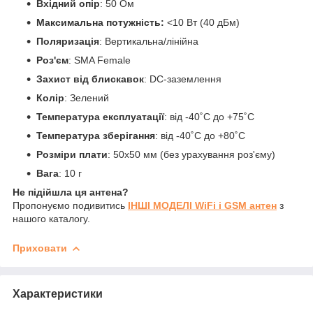
Вхідний опір
: 50 Ом
Максимальна потужність:
<10 Вт (40 дБм)
Поляризація
: Вертикальна/лінійна
Роз'єм
: SMA Female
Захист від блискавок
: DC-заземлення
Колір
: Зелений
Температура експлуатації
: від -40˚C до +75˚C
Температура зберігання
: від -40˚C до +80˚C
Розміри плати
: 50x50 мм (без урахування роз'єму)
Вага
: 10 г
Не підійшла ця антена?
Пропонуємо подивитись
ІНШІ МОДЕЛІ WiFi і GSM антен
з
нашого каталогу.
Приховати
Характеристики