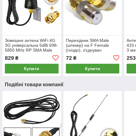
Зовнішня антена WiFi 4G
Перехідник SMA Male
Анте
3G універсальна 5dBi 698-
(штекер) на F Female
433 
5850 MHz RP SMA Male
(гніздо), з'єднувач
3 ме
папа 3 метри, корпусна
коннектор адаптер для
раді
829
72
253
₴
₴
всепогодна
антен, роутерів, рацій
авто
Купити
Купити
Подібні товари компанії