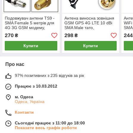
Подовжувач антени TS9 -
Антена виносна зовнішня
Анте
SMA Female 5 метрів для
GSM GPS 4G LTE 10 dBi
WiFi
4G 3G GSM модему,
SMA Male тато,
SMA 
кабель коаксіал RG 174,
універсальна 2 метри для
магн
270
298
244
₴
₴
пігтейл, перехідник
модемів роутерів
моде
Купити
Купити
Про нас
97% позитивних з 235 відгуків за рік
Працює з 10.03.2012
м. Одеса
Одеса, Україна
Контакти
Сьогодні працює з 11:00 до 18:00
Показати весь графік роботи