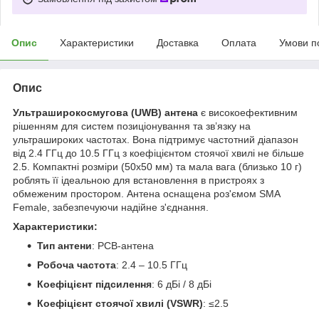
Опис
Характеристики
Доставка
Оплата
Умови п
Опис
Ультраширокосмугова (UWB) антена
є високоефективним
рішенням для систем позиціонування та зв’язку на
ультрашироких частотах. Вона підтримує частотний діапазон
від 2.4 ГГц до 10.5 ГГц з коефіцієнтом стоячої хвилі не більше
2.5. Компактні розміри (50x50 мм) та мала вага (близько 10 г)
роблять її ідеальною для встановлення в пристроях з
обмеженим простором. Антена оснащена роз'ємом SMA
Female, забезпечуючи надійне з'єднання.
Характеристики:
Тип антени
: PCB-антена
Робоча частота
: 2.4 – 10.5 ГГц
Коефіцієнт підсилення
: 6 дБі / 8 дБі
Коефіцієнт стоячої хвилі (VSWR)
: ≤2.5