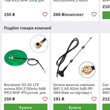
7dBi IPEX MHF 20см для
900/1800MHz 2.4GHz
MHF4
Mini PCI вайфай модулів,
5GHz RP SMA для
анте
210
ноутбуків
роутерів, модемів,
моду
репіторів
150
266
₴
₴/комплект
Подібні товари компанії
Внутрішня 3G 4G LTE
Антена виносна зовнішня
2шт.
антена 824-2700mhz 8dBi
WiFi 2.4/5.8GHz 5dBi RP-
унів
IPEX MHF IPS роз'єм, для
SMA Male на підставці з
900/
GSM модулів,
магнітом, для роутерів
SMA
150
191
212
₴
₴
сигналізацій, Arduino
модемів репітерів
марш
модем
Купити
Купити