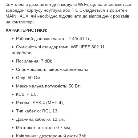
Комплект з двох антен для модулів Wi Fi, що встановлюються
всередині корпусу ноутбука або ПК. Складається з 2х антен
MAIN і AUX, які необхідно підключати до відповідних роз'ємів
на контролері.
ХАРАКТЕРИСТИКИ:
Робочий діапазон частот: 2.4/5.8 ГГц;
Сумісність зі стандартами: WiFi IEEE 802.11
a/b/g/n/ac;
Посилення: 7 dBi;
Спрямованість: широкоспрямована;
Опір: 50 Ом;
Максимальна потужність: 50 Вт;
КСВ: < 1.5;
Роз'єм: IPEX-4 (MHF-4);
Тип кабелю: RG1.13;
Довжина кабелю: 12 см;
Матеріал: текстоліт 0.7 мм;
Кріплення: двосторонній скотч 3М;