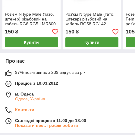
Роз'єм N type Male (тато,
Роз'єм N type Male (тато,
Розе
штекер) різьбовий на
штекер) різьбовий на
Fema
кабель RG6 RG5 LMR300
кабель RG58 RG142
роз'
RG304 РК-75 5D-FB
RG223 LMR195 SYV50-3
і па
150
150
105
₴
₴
монт
Купити
Купити
Про нас
97% позитивних з 239 відгуків за рік
Працює з 10.03.2012
м. Одеса
Одеса, Україна
Контакти
Сьогодні працює з 11:00 до 18:00
Показати весь графік роботи