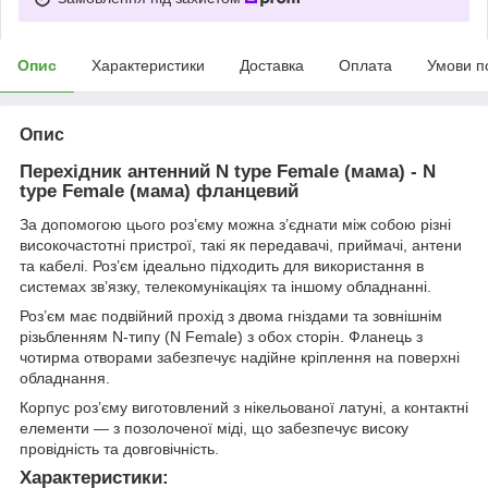
Опис
Характеристики
Доставка
Оплата
Умови п
Опис
Перехідник антенний N type Female (мама) - N
type Female (мама) фланцевий
За допомогою цього роз’єму можна з’єднати між собою різні
високочастотні пристрої, такі як передавачі, приймачі, антени
та кабелі. Роз’єм ідеально підходить для використання в
системах зв’язку, телекомунікаціях та іншому обладнанні.
Роз’єм має подвійний прохід з двома гніздами та зовнішнім
різьбленням N-типу (N Female) з обох сторін. Фланець з
чотирма отворами забезпечує надійне кріплення на поверхні
обладнання.
Корпус роз’єму виготовлений з нікельованої латуні, а контактні
елементи — з позолоченої міді, що забезпечує високу
провідність та довговічність.
Характеристики: