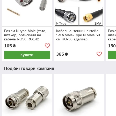
Роз'єм N type Male (тато,
Кабель антенний пігтейл
Роз'
штекер) обтискний на
SMA Male-Type N Male 50
штек
кабель RG58 RG142
см RG-58 адаптер
кабе
RG223 LMR 195 SYV50-3,
перехідник подовжувач
LMR
105
150
₴
коннектор N типу вилка
для модемів роутерів
коне
365
₴
Купити
Подібні товари компанії