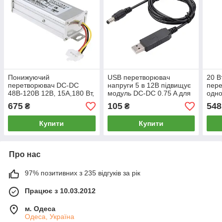
Понижуючий
USB перетворювач
20 В
перетворювач DC-DC
напруги 5 в 12В підвищує
пере
48В-120В 12В, 15A,180 Вт,
модуль DC-DC 0.75 A для
одно
для електровелосипеда,
роутерів, модемів, камер,
двоп
675
105
548
₴
₴
мопеда, самокату
Arduino
Up к
плат
Купити
Купити
Про нас
97% позитивних з 235 відгуків за рік
Працює з 10.03.2012
м. Одеса
Одеса, Україна