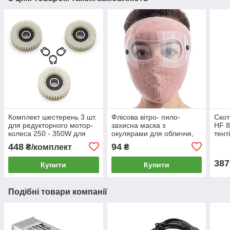
Комплект шестерень 3 шт.
Флісова вітро- пило-
Скот
для редукторного мотор-
захисна маска з
HF 8
колеса 250 - 350W для
окулярами для обличчя,
тент
електро велосипеда,
рожева тепла термо
плів
448
94
₴/комплект
₴
самоката, 36 зубів
балаклава лижна, мото,
ткан
вело
387
Купити
Купити
Подібні товари компанії