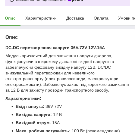
Опис
Характеристики
Доставка
Оплата
Умови п
Опис
DC-DC перетворювач напруги 36V-72V 12V-15A
Модуль призначений для зниження напруги джерела,
функціонуючи в широкому діапазоні вхідної напруги та
забезпечуючи фіксовану вихідну напругу 12В. DC/DC
знижувальний перетворювач для невеликого
електротранспорту (електровелосипеди, електроскутери,
електросамокати). Забезпечує захист від короткого замикання
за 12 В для захисту проводки транспортного засобу.
Характеристики:
Вхід напруга:
36V-72V
Вихідна напруга:
12 В
Вихідний струм:
15A
Макс. робоча потужність:
100 Вт (рекомендована)