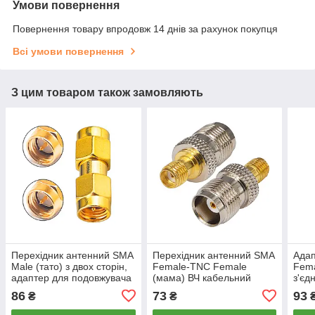
Умови повернення
Повернення товару впродовж 14 днів за рахунок покупця
Всі умови повернення
З цим товаром також замовляють
Перехідник антенний SMA
Перехідник антенний SMA
Ада
Male (тато) з двох сторін,
Female-TNC Female
Fema
адаптер для подовжувача
(мама) ВЧ кабельний
з'єд
антени роутера, модема
конектор адаптер для
анте
86
73
93
₴
₴
антен коаксіальний
подо