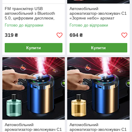
FM трансмітер USB
Автомобільний
автомобільний з Bluetooth
ароматизатор-зволожувач C1
5.0, цифровим дисплеєм,
«Зоряне небо» аромат
RGB підсвічуванням,
Гарденія, з підсвіткою, Type-
Готово до відправки
Готово до відправки
швидкою зарядкою QC3 та
C, 5 режимів, автодифузор 3-
PD
в-1
319
694
₴
₴
Купити
Купити
Автомобільний
Автомобільний
ароматизатор-зволожувач C1
ароматизатор-зволожувач C1