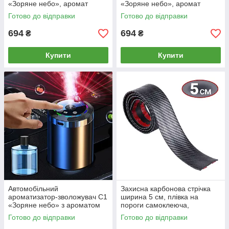
«Зоряне небо», аромат
«Зоряне небо», аромат
Романантика, з підсвіткою,
Османтус, з підсвіткою, Type-
Готово до відправки
Готово до відправки
Type-C, 5 режимів,
C, 5 режимів, автодифузор 3-
автодифузор 3-в-1
в-1
694
694
₴
₴
Купити
Купити
Автомобільний
Захисна карбонова стрічка
ароматизатор-зволожувач C1
ширина 5 см, плівка на
«Зоряне небо» з ароматом
пороги самоклеюча,
Океан, підсвіткою, USB Type-
накладка молдинг, тюнінг
Готово до відправки
Готово до відправки
C, 5 режимів, авто-дифузор
авто, наклейка