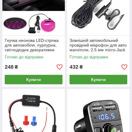
Гнучка неонова LED-стрічка
Зовнішній автомобільний
для автомобіля, пурпурна,
провідний мікрофон для авто
світлодіодне декоративне
магнітоли, 2.5 мм micro-Jack
підсвічування для авто, 5
3 метри, гучний зв'язок у
Готово до відправки
Готово до відправки
метрів, молдинг з USB
машину
248
432
₴
₴
Купити
Купити