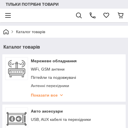
ТІЛЬКИ ПОТРІБНІ ТОВАРИ
Каталог товарів
Каталог товарів
Мережеве обладнання
WiFi, GSM антени
Пігтейли та подовжувачі
Антенні перехідники
Антенні роз'єми
Показати все
Кабельні збірки Hi-RNG™
Інструменти та матеріали
Авто аксесуари
Антени для авто
USB, AUX кабелі та перехідники