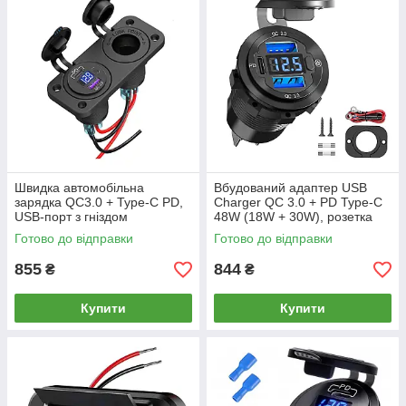
Швидка автомобільна
Вбудований адаптер USB
зарядка QC3.0 + Type-C PD,
Charger QC 3.0 + PD Type-C
USB-порт з гніздом
48W (18W + 30W), розетка
прикурювача та цифровим
12-24В, швидка зарядка
Готово до відправки
Готово до відправки
дисплеєм для навігаторів і
телефонів
855
844
₴
₴
Купити
Купити