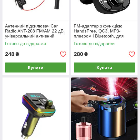
Антенний підсилювач Car
FM-адаптер з функцією
Radio ANT-208 FM/AM 22 дБ,
HandsFree, QC3, MP3-
універсальний активний
плеєром і Bluetooth, для
радіопідсилювач сигналу
автомобіля, підтримкою USB-
Готово до відправки
Готово до відправки
автомобільної антени 12В
накопичувачів, Micro SD та
TF-карт
248
280
₴
₴
Купити
Купити