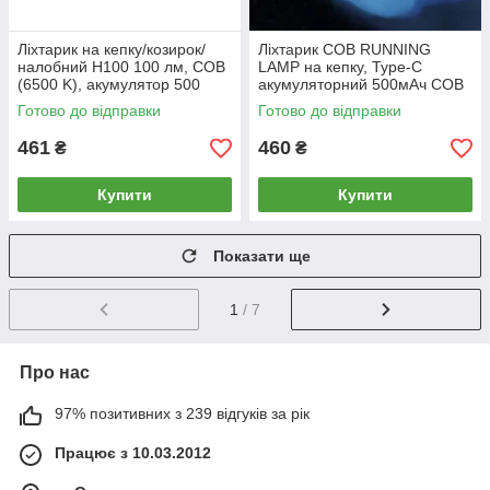
Ліхтарик на кепку/козирок/
Ліхтарик COB RUNNING
налобний H100 100 лм, COB
LAMP на кепку, Type-C
(6500 K), акумулятор 500
акумуляторний 500мАч COB
мА·год, безконтактне
+ XPG світильник, ліхтар на
Готово до відправки
Готово до відправки
керування, USB
козирок, сумку
461
460
₴
₴
Купити
Купити
Показати ще
1
/ 7
Про нас
97% позитивних з 239 відгуків за рік
Працює з 10.03.2012