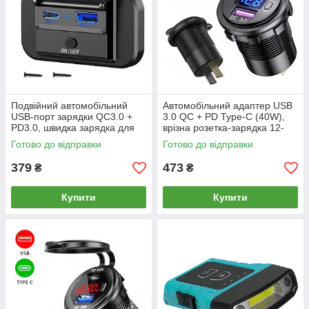
Подвійний автомобільний
Автомобільний адаптер USB
USB-порт зарядки QC3.0 +
3.0 QC + PD Type-C (40W),
PD3.0, швидка зарядка для
врізна розетка-зарядка 12-
авто та вантажівки, 12–24 В
24В з кнопкою та
Готово до відправки
Готово до відправки
вольтметром
379
473
₴
₴
Купити
Купити