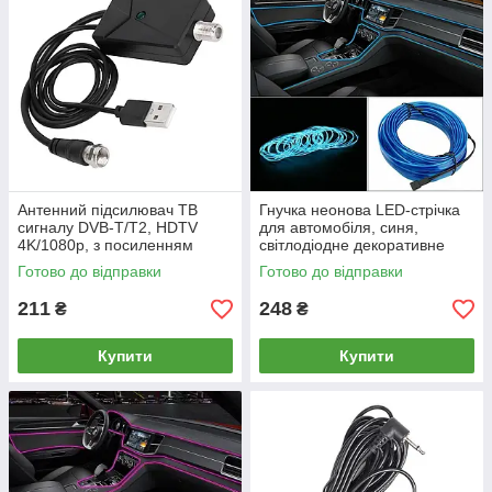
Антенний підсилювач ТВ
Гнучка неонова LED-стрічка
сигналу DVB-T/T2, HDTV
для автомобіля, синя,
4K/1080p, з посиленням
світлодіодне декоративне
29DB, VHF/UHF з USB
підсвічування для салону
Готово до відправки
Готово до відправки
живленням, адаптер
авто, 5 метрів, молдинг з USB
211
248
₴
₴
Купити
Купити