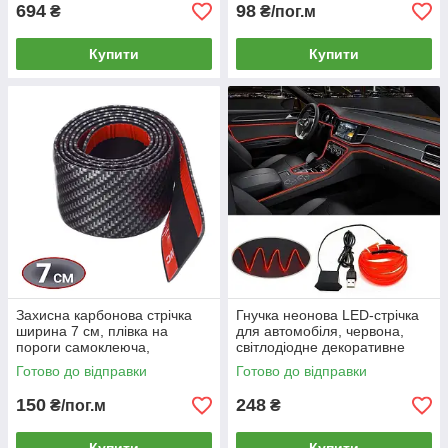
3-в-1
694
98
₴
₴/пог.м
Купити
Купити
Захисна карбонова стрічка
Гнучка неонова LED-стрічка
ширина 7 см, плівка на
для автомобіля, червона,
пороги самоклеюча,
світлодіодне декоративне
накладка молдинг, тюнінг
підсвічування для авто, 5
Готово до відправки
Готово до відправки
авто, наклейка
метрів, молдинг з USB
150
248
₴/пог.м
₴