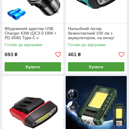
Вбудований адаптер USB
Нальобний ліхтар
Charger 63W (QC3.0 18W +
безконтактний 100 лм з
PD 45W) Type-C з
акумулятором, на кепку/
вольтметром, кнопкою та
козирек, COB LED, керування
Готово до відправки
Готово до відправки
підтримкою 12-24В
жестами, USB
693
461
₴
₴
Купити
Купити