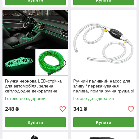
Купити
Купити
Гнучка неонова LED-стрічка
Ручний паливний насос для
для автомобіля, зелена,
зливу / перекачування
світлодіодне декоративне
палива, помпа ручна груша зі
підсвічування для салону
шлангом 2 метри і хомутами,
Готово до відправки
Готово до відправки
авто, 5 метрів, молдинг з USB
для авто
248
341
₴
₴
Купити
Купити